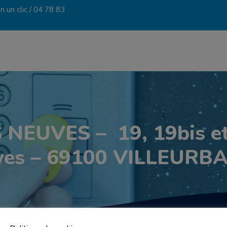
 un clic /
04 78 83
EUVES – 19, 19bis et 
ves – 69100 VILLEURB