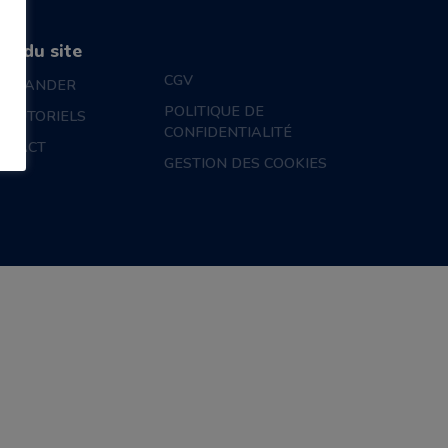
an du site
CGV
MMANDER
POLITIQUE DE
S TUTORIELS
CONFIDENTIALITÉ
NTACT
GESTION DES COOKIES