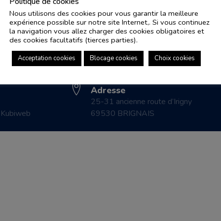
Politique de cookies
Nous utilisons des cookies pour vous garantir la meilleure
expérience possible sur notre site Internet,. Si vous continuez
Adresse e-mail
Pl
la navigation vous allez charger des cookies obligatoires et
controle.coicaud@ascenseurnsa.fr
des cookies facultatifs (tierces parties).
CO
Numéro de téléphone
LE
Acceptation cookies
Blocage cookies
Choix cookies
04 78 83 87 20
CO
Adresse
25-31 ancienne route d’Irigny
r
Kubiweb
69530 BRIGNAIS