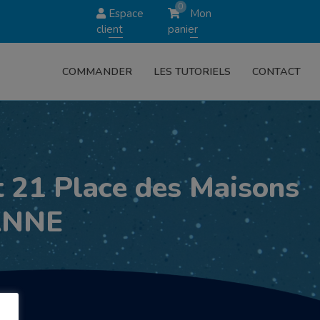
0
Espace
Mon
client
panier
COMMANDER
LES TUTORIELS
CONTACT
21 Place des Maisons
ANNE