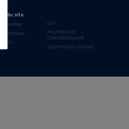
an du site
CGV
MMANDER
POLITIQUE DE
S TUTORIELS
CONFIDENTIALITÉ
NTACT
GESTION DES COOKIES