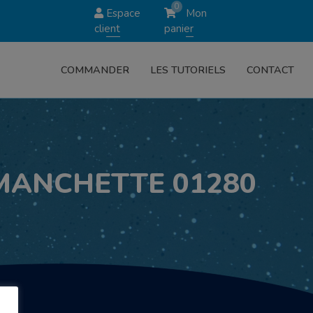
0
Espace
Mon
client
panier
COMMANDER
LES TUTORIELS
CONTACT
 MANCHETTE 01280