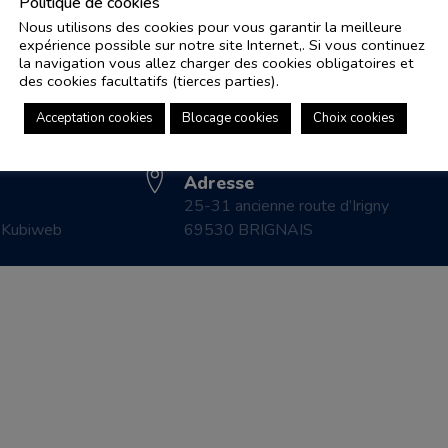
Politique de cookies
Nous utilisons des cookies pour vous garantir la meilleure
expérience possible sur notre site Internet,. Si vous continuez
Adresse e-mail
Pl
la navigation vous allez charger des cookies obligatoires et
controle.coicaud@ascenseurnsa.fr
des cookies facultatifs (tierces parties).
CO
Numéro de téléphone
LE
Acceptation cookies
Blocage cookies
Choix cookies
04 78 83 87 20
CO
Adresse
25-31 ancienne route d’Irigny
r
Kubiweb
69530 BRIGNAIS