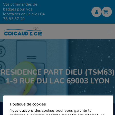
Vos commandes de
badges pour vos
locataires en un clic /
04
78 83 87 20
RESIDENCE PART DIEU (TSM63)
1-9 RUE DU LAC 69003 LYON
Politique de cookies
Nous utilisons des cookies pour vous garantir la