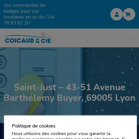
Vos commandes de
badges pour vos
locataires en un clic /
04
78 83 87 20
Saint-Just – 43-51 Avenue
Barthélemy Buyer, 69005 Lyon
Politique de cookies
Nous utilisons des cookies pour vous garantir la