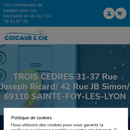
Vos commandes de
badges pour vos
locataires en un clic /
04
78 83 87 20
TROIS CEDRES 31-37 Rue
Joseph Ricard/ 42 Rue JB Simon/
69110 SAINTE-FOY-LES-LYON
Politique de cookies
Nous utilisons des cookies pour vous garantir la