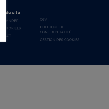
an du site
CGV
MMANDER
POLITIQUE DE
S TUTORIELS
CONFIDENTIALITÉ
NTACT
GESTION DES COOKIES