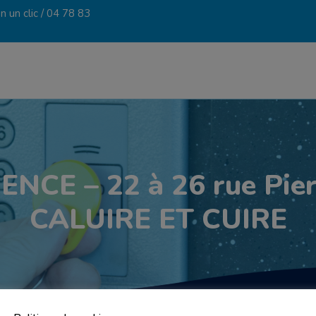
 un clic /
04 78 83
CE – 22 à 26 rue Pier
CALUIRE ET CUIRE