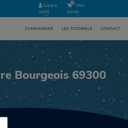
0
Espace
Mon
client
panier
COMMANDER
LES TUTORIELS
CONTACT
re Bourgeois 69300