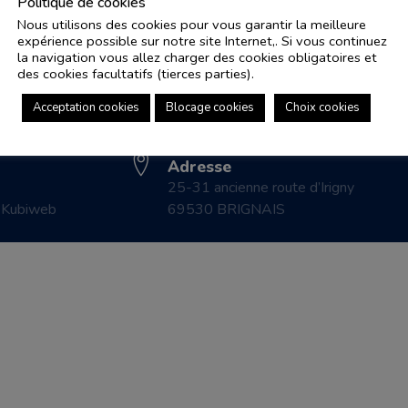
Politique de cookies
Nous utilisons des cookies pour vous garantir la meilleure
expérience possible sur notre site Internet,. Si vous continuez
Adresse e-mail
Pl
la navigation vous allez charger des cookies obligatoires et
controle.coicaud@ascenseurnsa.fr
des cookies facultatifs (tierces parties).
CO
Numéro de téléphone
LE
Acceptation cookies
Blocage cookies
Choix cookies
04 78 83 87 20
CO
Adresse
25-31 ancienne route d’Irigny
r
Kubiweb
69530 BRIGNAIS