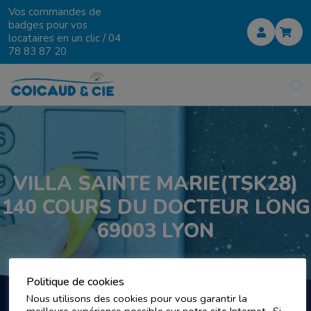
Vos commandes de
badges pour vos
locataires en un clic /
04
78 83 87 20
VILLA SAINTE MARIE(TSK28)
140 COURS DU DOCTEUR LONG
69003 LYON
Politique de cookies
Nous utilisons des cookies pour vous garantir la