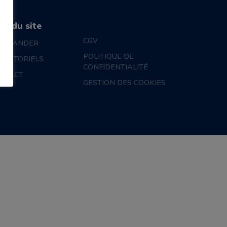
an du site
CGV
MMANDER
POLITIQUE DE
S TUTORIELS
CONFIDENTIALITÉ
NTACT
GESTION DES COOKIES