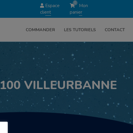
0
Espace
Mon
client
panier
COMMANDER
LES TUTORIELS
CONTACT
69100 VILLEURBANNE