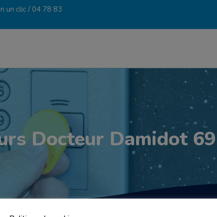
 un clic /
04 78 83
urs Docteur Damidot 