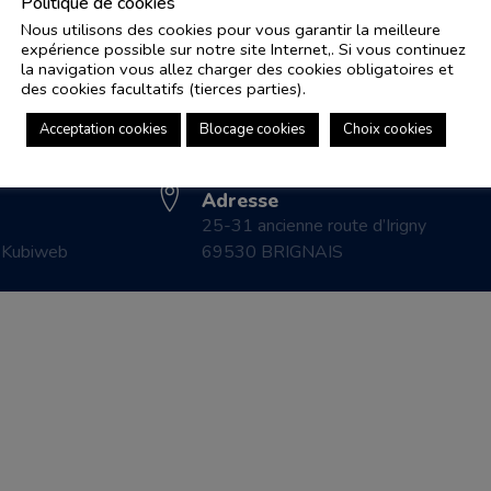
Politique de cookies
Nous utilisons des cookies pour vous garantir la meilleure
expérience possible sur notre site Internet,. Si vous continuez
Adresse e-mail
Pl
la navigation vous allez charger des cookies obligatoires et
controle.coicaud@ascenseurnsa.fr
des cookies facultatifs (tierces parties).
CO
Numéro de téléphone
LE
Acceptation cookies
Blocage cookies
Choix cookies
04 78 83 87 20
CO
Adresse
25-31 ancienne route d’Irigny
r
Kubiweb
69530 BRIGNAIS